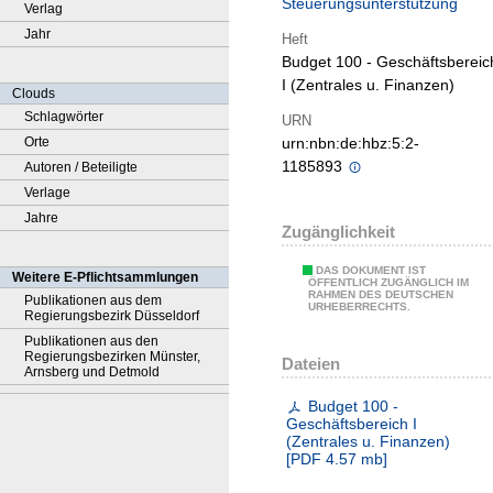
Steuerungsunterstützung
Verlag
Jahr
Heft
Budget 100 - Geschäftsbereic
I (Zentrales u. Finanzen)
Clouds
Schlagwörter
URN
Orte
urn:nbn:de:hbz:5:2-
1185893
Autoren / Beteiligte
Verlage
Jahre
Zugänglichkeit
DAS DOKUMENT IST
Weitere E-Pflichtsammlungen
ÖFFENTLICH ZUGÄNGLICH IM
RAHMEN DES DEUTSCHEN
Publikationen aus dem
URHEBERRECHTS.
Regierungsbezirk Düsseldorf
Publikationen aus den
Regierungsbezirken Münster,
Dateien
Arnsberg und Detmold
Budget 100 -
Geschäftsbereich I
(Zentrales u. Finanzen)
[
PDF
4.57 mb
]