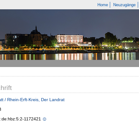
Home
Neuzugänge
hrift
tt / Rhein-Erft-Kreis, Der Landrat
3
n:de:hbz:5:2-1172421