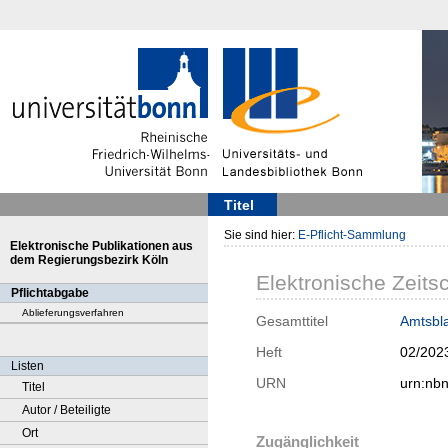
Titel
Sie sind hier:
E-Pflicht-Sammlung
Elektronische Publikationen aus
dem Regierungsbezirk Köln
Elektronische Zeitsc
Pflichtabgabe
Ablieferungsverfahren
Gesamttitel
Amtsbla
Heft
02/202
Listen
URN
urn:nb
Titel
Autor / Beteiligte
Ort
Zugänglichkeit