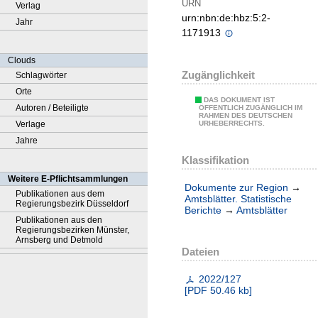
URN
Verlag
urn:nbn:de:hbz:5:2-
Jahr
1171913
Clouds
Zugänglichkeit
Schlagwörter
Orte
DAS DOKUMENT IST
Autoren / Beteiligte
ÖFFENTLICH ZUGÄNGLICH IM
RAHMEN DES DEUTSCHEN
Verlage
URHEBERRECHTS.
Jahre
Klassifikation
Weitere E-Pflichtsammlungen
Dokumente zur Region
→
Publikationen aus dem
Amtsblätter. Statistische
Regierungsbezirk Düsseldorf
Berichte
→
Amtsblätter
Publikationen aus den
Regierungsbezirken Münster,
Arnsberg und Detmold
Dateien
2022/127
[
PDF
50.46 kb
]