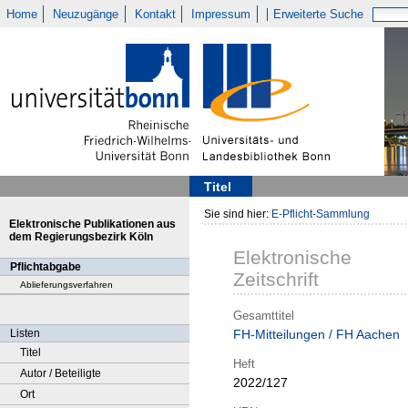
Home
Neuzugänge
Kontakt
Impressum
Erweiterte Suche
Titel
Sie sind hier:
E-Pflicht-Sammlung
Elektronische Publikationen aus
dem Regierungsbezirk Köln
Elektronische
Pflichtabgabe
Zeitschrift
Ablieferungsverfahren
Gesamttitel
Listen
FH-Mitteilungen / FH Aachen
Titel
Heft
Autor / Beteiligte
2022/127
Ort