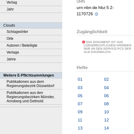
URN
Verlag
urn:nbn:de:hbz:5:2-
Jahr
1170726
Clouds
Zugänglichkeit
Schlagwörter
Orte
DAS DOKUMENT IST AUS
Autoren / Beteiligte
LIZENZRECHTLICHEN GRÜNDEN
NUR AN DEN SERVICE-PCS DER
Verlage
ULB ZUGÄNGLICH.
Jahre
Hefte
Weitere E-Pflichtsammlungen
01
02
Publikationen aus dem
Regierungsbezirk Düsseldorf
03
04
Publikationen aus den
05
06
Regierungsbezirken Münster,
Arnsberg und Detmold
07
08
09
10
11
12
13
14