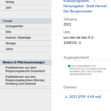
Kulturprogramm ... /
Verlag
Herausgeber: Stadt Hennef,
Jahr
Der Bürgermeister
Jahrgang
Clouds
2021
Schlagwörter
Orte
URN
urn:nbn:de:hbz:5:2-
Autoren / Beteiligte
1168131
Verlage
Jahre
Zugänglichkeit
Weitere E-Pflichtsammlungen
DAS DOKUMENT IST
Publikationen aus dem
ÖFFENTLICH ZUGÄNGLICH IM
Regierungsbezirk Düsseldorf
RAHMEN DES DEUTSCHEN
URHEBERRECHTS.
Publikationen aus den
Regierungsbezirken Münster,
Arnsberg und Detmold
Dateien
2021
[
PDF
4.69 mb
]