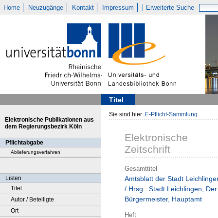
Home
Neuzugänge
Kontakt
Impressum
Erweiterte Suche
Titel
Sie sind hier:
E-Pflicht-Sammlung
Elektronische Publikationen aus
dem Regierungsbezirk Köln
Elektronische
Pflichtabgabe
Zeitschrift
Ablieferungsverfahren
Gesamttitel
Listen
Amtsblatt der Stadt Leichlinge
Titel
/ Hrsg.: Stadt Leichlingen, Der
Bürgermeister, Hauptamt
Autor / Beteiligte
Ort
Heft