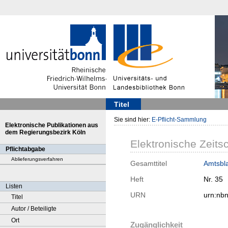
Titel
Sie sind hier:
E-Pflicht-Sammlung
Elektronische Publikationen aus
dem Regierungsbezirk Köln
Elektronische Zeitsc
Pflichtabgabe
Ablieferungsverfahren
Gesamttitel
Amtsbla
Heft
Nr. 35
Listen
URN
urn:nb
Titel
Autor / Beteiligte
Ort
Zugänglichkeit