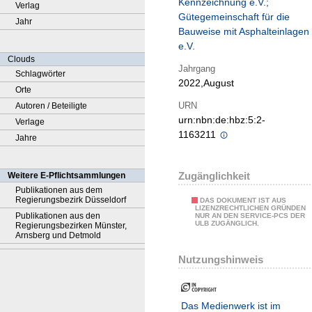
Kennzeichnung e.V.;
Verlag
Gütegemeinschaft für die
Jahr
Bauweise mit Asphalteinlagen
e.V.
Clouds
Jahrgang
Schlagwörter
2022,August
Orte
URN
Autoren / Beteiligte
urn:nbn:de:hbz:5:2-
Verlage
1163211
Jahre
Zugänglichkeit
Weitere E-Pflichtsammlungen
Publikationen aus dem
Regierungsbezirk Düsseldorf
DAS DOKUMENT IST AUS
LIZENZRECHTLICHEN GRÜNDEN
Publikationen aus den
NUR AN DEN SERVICE-PCS DER
ULB ZUGÄNGLICH.
Regierungsbezirken Münster,
Arnsberg und Detmold
Nutzungshinweis
Das Medienwerk ist im