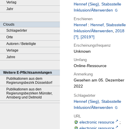
Verlag
Hennef (Sieg), Stabsstelle
Jahr
Inklusion/Älterwerden
Erschienen
Clouds
Hennef
:
Hennef, Stabsstelle
Schlagwörter
Inklusion/Älterwerden
,
2018
[?], [2019?]
Orte
Autoren / Beteiligte
Erscheinungsfrequenz
Verlage
Unknown
Jahre
Umfang
Online-Ressource
Weitere E-Pflichtsammlungen
Anmerkung
Publikationen aus dem
Gesehen am 05. Dezember
Regierungsbezirk Düsseldorf
2022
Publikationen aus den
Regierungsbezirken Münster,
Schlagwörter
Arnsberg und Detmold
Hennef (Sieg), Stabsstelle
Inklusion/Älterwerden
URL
electronic resource
;
electronic resource