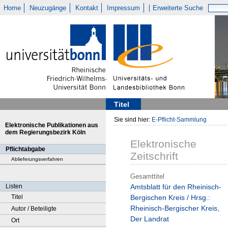
Home
Neuzugänge
Kontakt
Impressum
Erweiterte Suche
Titel
Sie sind hier:
E-Pflicht-Sammlung
Elektronische Publikationen aus
dem Regierungsbezirk Köln
Elektronische
Pflichtabgabe
Zeitschrift
Ablieferungsverfahren
Gesamttitel
Listen
Amtsblatt für den Rheinisch-
Titel
Bergischen Kreis / Hrsg.:
Rheinisch-Bergischer Kreis,
Autor / Beteiligte
Der Landrat
Ort