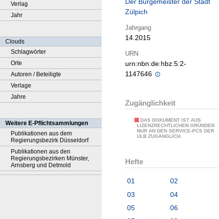
Der Bürgemeister der Stadt
Verlag
Zülpich
Jahr
Jahrgang
14.2015
Clouds
Schlagwörter
URN
Orte
urn:nbn:de:hbz:5:2-
1147646
Autoren / Beteiligte
Verlage
Jahre
Zugänglichkeit
DAS DOKUMENT IST AUS
Weitere E-Pflichtsammlungen
LIZENZRECHTLICHEN GRÜNDEN
NUR AN DEN SERVICE-PCS DER
Publikationen aus dem
ULB ZUGÄNGLICH.
Regierungsbezirk Düsseldorf
Publikationen aus den
Regierungsbezirken Münster,
Hefte
Arnsberg und Detmold
01
02
03
04
05
06