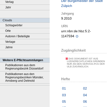
Der Bürgemeister der Stadt
Verlag
Zülpich
Jahr
Jahrgang
9.2010
Clouds
Schlagwörter
URN
Orte
urn:nbn:de:hbz:5:2-
1147594
Autoren / Beteiligte
Verlage
Jahre
Zugänglichkeit
DAS DOKUMENT IST AUS
Weitere E-Pflichtsammlungen
LIZENZRECHTLICHEN GRÜNDEN
NUR AN DEN SERVICE-PCS DER
Publikationen aus dem
ULB ZUGÄNGLICH.
Regierungsbezirk Düsseldorf
Publikationen aus den
Regierungsbezirken Münster,
Hefte
Arnsberg und Detmold
01
02
03
04
05
06