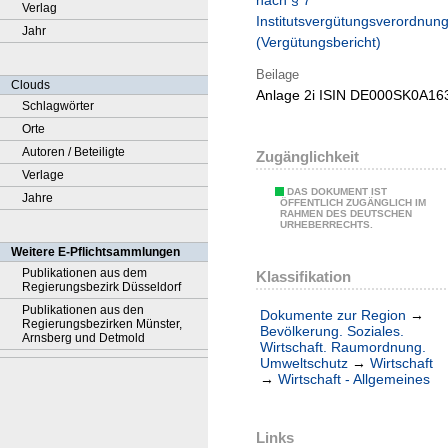
nach § 7
Verlag
Institutsvergütungsverordnun
Jahr
(Vergütungsbericht)
Beilage
Clouds
Anlage 2i ISIN DE000SK0A16
Schlagwörter
Orte
Autoren / Beteiligte
Zugänglichkeit
Verlage
DAS DOKUMENT IST
Jahre
ÖFFENTLICH ZUGÄNGLICH IM
RAHMEN DES DEUTSCHEN
URHEBERRECHTS.
Weitere E-Pflichtsammlungen
Publikationen aus dem
Klassifikation
Regierungsbezirk Düsseldorf
Publikationen aus den
Dokumente zur Region
→
Regierungsbezirken Münster,
Bevölkerung. Soziales.
Arnsberg und Detmold
Wirtschaft. Raumordnung.
Umweltschutz
→
Wirtschaft
→
Wirtschaft - Allgemeines
Links