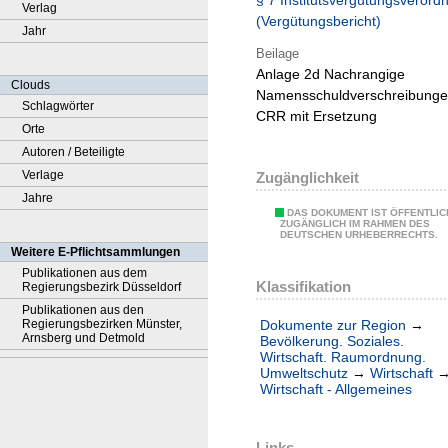
§ 7 Institutsvergütungsverord
Verlag
(Vergütungsbericht)
Jahr
Beilage
Anlage 2d Nachrangige
Clouds
Namensschuldverschreibung
Schlagwörter
CRR mit Ersetzung
Orte
Autoren / Beteiligte
Verlage
Zugänglichkeit
Jahre
DAS DOKUMENT IST ÖFFENTLIC
ZUGÄNGLICH IM RAHMEN DES
DEUTSCHEN URHEBERRECHTS.
Weitere E-Pflichtsammlungen
Publikationen aus dem
Klassifikation
Regierungsbezirk Düsseldorf
Publikationen aus den
Regierungsbezirken Münster,
Dokumente zur Region
→
Arnsberg und Detmold
Bevölkerung. Soziales.
Wirtschaft. Raumordnung.
Umweltschutz
→
Wirtschaft
Wirtschaft - Allgemeines
Links