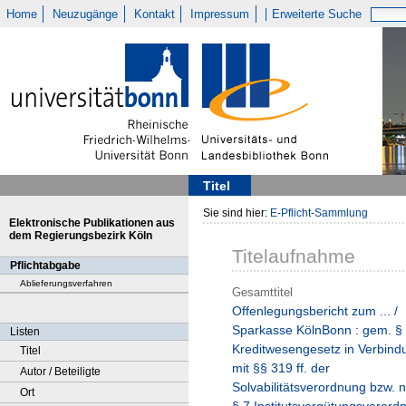
Home
Neuzugänge
Kontakt
Impressum
Erweiterte Suche
Titel
Sie sind hier:
E-Pflicht-Sammlung
Elektronische Publikationen aus
dem Regierungsbezirk Köln
Titelaufnahme
Pflichtabgabe
Ablieferungsverfahren
Gesamttitel
Offenlegungsbericht zum ... /
Sparkasse KölnBonn : gem. §
Listen
Kreditwesengesetz in Verbind
Titel
mit §§ 319 ff. der
Autor / Beteiligte
Solvabilitätsverordnung bzw. 
Ort