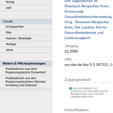
und Jugendlichen im
Verlag
Rheinisch-Bergischen Kreis ;
Jahr
Kommunale
Gesundheitsberichterstattung 
Clouds
Hrsg.: Rheinisch-Bergischer
Schlagwörter
Kreis, Der Landrat, Amt für
Gesundheitsdienste und
Orte
Lastenausgleich
Autoren / Beteiligte
Verlage
Jahrgang
Jahre
[1].2008
URN
Weitere E-Pflichtsammlungen
urn:nbn:de:hbz:5:2-267321
Publikationen aus dem
Regierungsbezirk Düsseldorf
Publikationen aus den
Zugänglichkeit
Regierungsbezirken Münster,
Arnsberg und Detmold
DAS DOKUMENT IST
ÖFFENTLICH ZUGÄNGLICH IM
RAHMEN DES DEUTSCHEN
URHEBERRECHTS.
Klassifikation