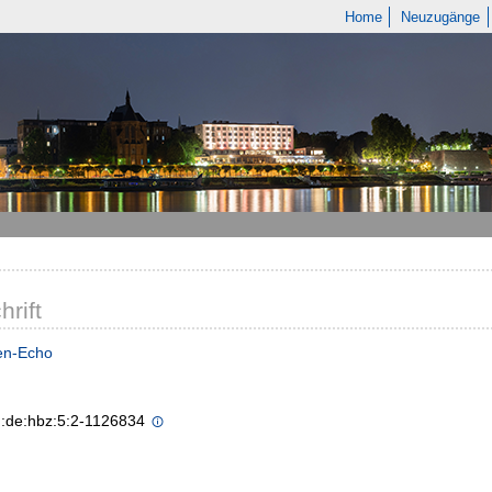
Home
Neuzugänge
hrift
en-Echo
n:de:hbz:5:2-1126834