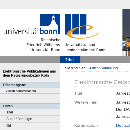
Titel
Sie sind hier:
E-Pflicht-Sammlung
Elektronische Publikationen aus
dem Regierungsbezirk Köln
Elektronische Zeitsc
Pflichtabgabe
Ablieferungsverfahren
Titel
Jahres
Weitere Titel
Jahresb
Listen
Der DAA
Titel
Jahres
Autor / Beteiligte
Körperschaft
Deutsc
Ort