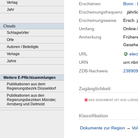
Verlag
Erschienen
Bonn
:
Jahr
Erscheinungsfrequenz
jährli
Erscheinungsweise
Ersch. j
Clouds
Umfang
Online
Schlagwörter
Anmerkung
Frühere
Orte
Gesehe
Autoren / Beteiligte
URL
elec
Verlage
Jahre
URN
urn:nb
ZDB-Nachweis
238909
Weitere E-Pflichtsammlungen
Publikationen aus dem
Zugänglichkeit
Regierungsbezirk Düsseldorf
Publikationen aus den
Regierungsbezirken Münster,
DAS DOKUMENT IST AUS LIZEN
Arnsberg und Detmold
Klassifikation
Dokumente zur Region
→
Vol