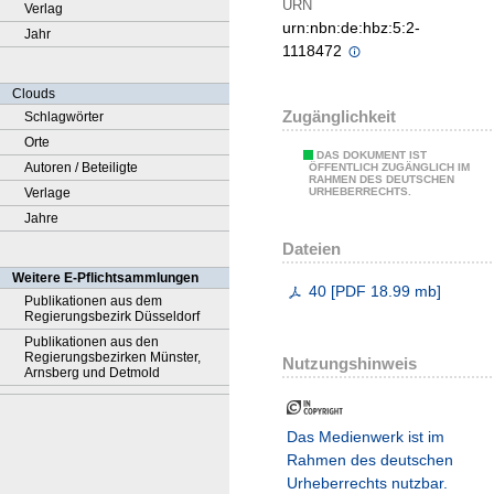
URN
Verlag
urn:nbn:de:hbz:5:2-
Jahr
1118472
Clouds
Zugänglichkeit
Schlagwörter
Orte
DAS DOKUMENT IST
Autoren / Beteiligte
ÖFFENTLICH ZUGÄNGLICH IM
RAHMEN DES DEUTSCHEN
Verlage
URHEBERRECHTS.
Jahre
Dateien
Weitere E-Pflichtsammlungen
40
[
PDF
18.99 mb
]
Publikationen aus dem
Regierungsbezirk Düsseldorf
Publikationen aus den
Regierungsbezirken Münster,
Nutzungshinweis
Arnsberg und Detmold
Das Medienwerk ist im
Rahmen des deutschen
Urheberrechts nutzbar.