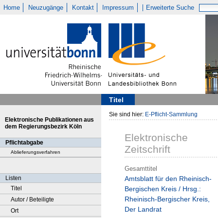
Home
Neuzugänge
Kontakt
Impressum
Erweiterte Suche
Titel
Sie sind hier:
E-Pflicht-Sammlung
Elektronische Publikationen aus
dem Regierungsbezirk Köln
Elektronische
Pflichtabgabe
Zeitschrift
Ablieferungsverfahren
Gesamttitel
Listen
Amtsblatt für den Rheinisch-
Titel
Bergischen Kreis / Hrsg.:
Rheinisch-Bergischer Kreis,
Autor / Beteiligte
Der Landrat
Ort