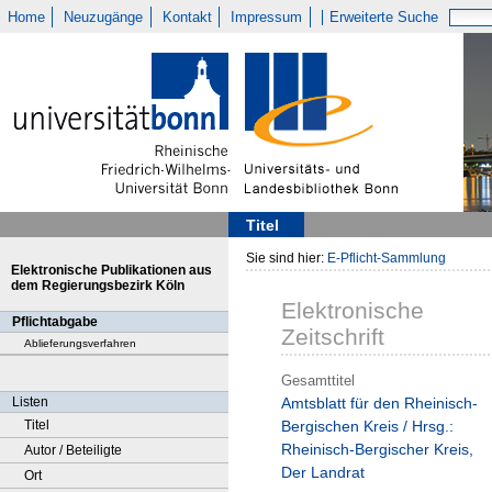
Home
Neuzugänge
Kontakt
Impressum
Erweiterte Suche
Titel
Sie sind hier:
E-Pflicht-Sammlung
Elektronische Publikationen aus
dem Regierungsbezirk Köln
Elektronische
Pflichtabgabe
Zeitschrift
Ablieferungsverfahren
Gesamttitel
Listen
Amtsblatt für den Rheinisch-
Titel
Bergischen Kreis / Hrsg.:
Rheinisch-Bergischer Kreis,
Autor / Beteiligte
Der Landrat
Ort