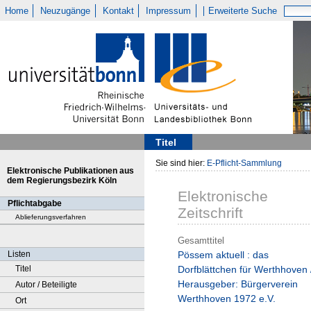
Home
Neuzugänge
Kontakt
Impressum
Erweiterte Suche
Titel
Sie sind hier:
E-Pflicht-Sammlung
Elektronische Publikationen aus
dem Regierungsbezirk Köln
Elektronische
Pflichtabgabe
Zeitschrift
Ablieferungsverfahren
Gesamttitel
Listen
Pössem aktuell : das
Titel
Dorfblättchen für Werthhoven 
Herausgeber: Bürgerverein
Autor / Beteiligte
Werthhoven 1972 e.V.
Ort