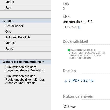
Verlag
Heft
Jahr
2
URN
Clouds
urn:nbn:de:hbz:5:2-
Schlagwörter
1109803
Orte
Autoren / Beteiligte
Zugänglichkeit
Verlage
Jahre
DAS DOKUMENT IST
ÖFFENTLICH ZUGÄNGLICH IM
RAHMEN DES DEUTSCHEN
URHEBERRECHTS.
Weitere E-Pflichtsammlungen
Publikationen aus dem
Dateien
Regierungsbezirk Düsseldorf
Publikationen aus den
Regierungsbezirken Münster,
2
[
PDF
0.23 mb
]
Arnsberg und Detmold
Nutzungshinweis