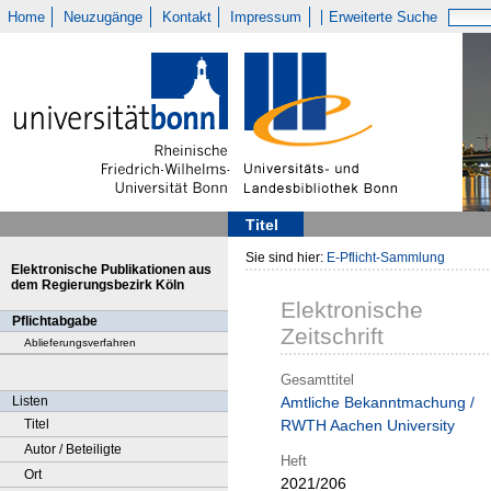
Home
Neuzugänge
Kontakt
Impressum
Erweiterte Suche
Titel
Sie sind hier:
E-Pflicht-Sammlung
Elektronische Publikationen aus
dem Regierungsbezirk Köln
Elektronische
Pflichtabgabe
Zeitschrift
Ablieferungsverfahren
Gesamttitel
Listen
Amtliche Bekanntmachung /
Titel
RWTH Aachen University
Autor / Beteiligte
Heft
Ort
2021/206