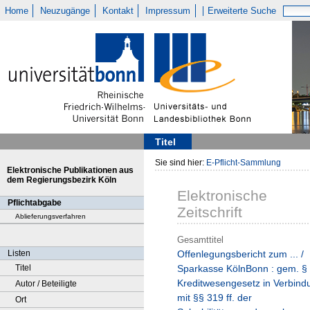
Home
Neuzugänge
Kontakt
Impressum
Erweiterte Suche
Titel
Sie sind hier:
E-Pflicht-Sammlung
Elektronische Publikationen aus
dem Regierungsbezirk Köln
Elektronische
Pflichtabgabe
Zeitschrift
Ablieferungsverfahren
Gesamttitel
Listen
Offenlegungsbericht zum ... /
Titel
Sparkasse KölnBonn : gem. §
Kreditwesengesetz in Verbind
Autor / Beteiligte
mit §§ 319 ff. der
Ort