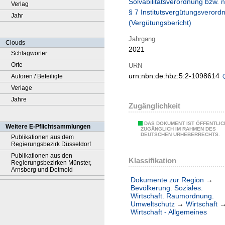
Solvabilitätsverordnung bzw. 
Verlag
§ 7 Institutsvergütungsverord
Jahr
(Vergütungsbericht)
Jahrgang
Clouds
2021
Schlagwörter
Orte
URN
urn:nbn:de:hbz:5:2-1098614
Autoren / Beteiligte
Verlage
Jahre
Zugänglichkeit
DAS DOKUMENT IST ÖFFENTLIC
Weitere E-Pflichtsammlungen
ZUGÄNGLICH IM RAHMEN DES
DEUTSCHEN URHEBERRECHTS.
Publikationen aus dem
Regierungsbezirk Düsseldorf
Publikationen aus den
Klassifikation
Regierungsbezirken Münster,
Arnsberg und Detmold
Dokumente zur Region
→
Bevölkerung. Soziales.
Wirtschaft. Raumordnung.
Umweltschutz
→
Wirtschaft
Wirtschaft - Allgemeines