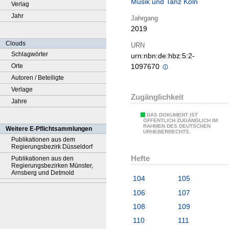
Musik und Tanz Köln
Verlag
Jahr
Jahrgang
2019
Clouds
URN
Schlagwörter
urn:nbn:de:hbz:5:2-
Orte
1097670
Autoren / Beteiligte
Verlage
Zugänglichkeit
Jahre
DAS DOKUMENT IST
ÖFFENTLICH ZUGÄNGLICH IM
RAHMEN DES DEUTSCHEN
Weitere E-Pflichtsammlungen
URHEBERRECHTS.
Publikationen aus dem
Regierungsbezirk Düsseldorf
Hefte
Publikationen aus den
Regierungsbezirken Münster,
Arnsberg und Detmold
104
105
106
107
108
109
110
111