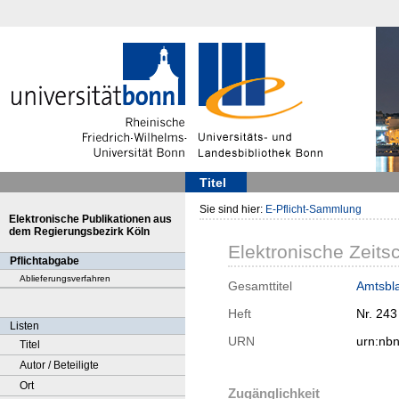
Titel
Sie sind hier:
E-Pflicht-Sammlung
Elektronische Publikationen aus
dem Regierungsbezirk Köln
Elektronische Zeitsc
Pflichtabgabe
Ablieferungsverfahren
Gesamttitel
Amtsbla
Heft
Nr. 243
Listen
URN
urn:nb
Titel
Autor / Beteiligte
Ort
Zugänglichkeit