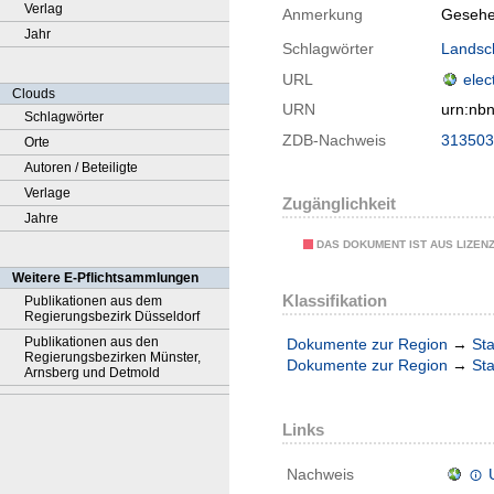
Verlag
Anmerkung
Gesehe
Jahr
Schlagwörter
Landsc
URL
elec
Clouds
URN
urn:nb
Schlagwörter
ZDB-Nachweis
313503
Orte
Autoren / Beteiligte
Verlage
Zugänglichkeit
Jahre
DAS DOKUMENT IST AUS LIZEN
Weitere E-Pflichtsammlungen
Klassifikation
Publikationen aus dem
Regierungsbezirk Düsseldorf
Publikationen aus den
Dokumente zur Region
→
Sta
Regierungsbezirken Münster,
Dokumente zur Region
→
Sta
Arnsberg und Detmold
Links
Nachweis