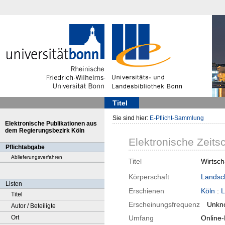
Titel
Sie sind hier:
E-Pflicht-Sammlung
Elektronische Publikationen aus
dem Regierungsbezirk Köln
Elektronische Zeitsc
Pflichtabgabe
Ablieferungsverfahren
Titel
Wirtsch
Körperschaft
Landsc
Listen
Erschienen
Köln
:
L
Titel
Erscheinungsfrequenz
Unkn
Autor / Beteiligte
Ort
Umfang
Online