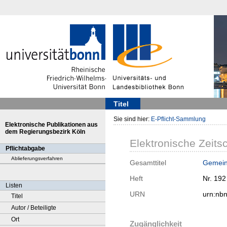
Titel
Sie sind hier:
E-Pflicht-Sammlung
Elektronische Publikationen aus
dem Regierungsbezirk Köln
Elektronische Zeitsc
Pflichtabgabe
Ablieferungsverfahren
Gesamttitel
Gemein
Heft
Nr. 192
Listen
URN
urn:nb
Titel
Autor / Beteiligte
Ort
Zugänglichkeit