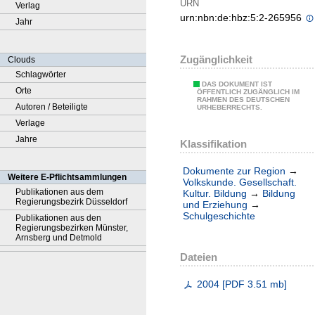
URN
Verlag
urn:nbn:de:hbz:5:2-265956
Jahr
Zugänglichkeit
Clouds
Schlagwörter
DAS DOKUMENT IST
Orte
ÖFFENTLICH ZUGÄNGLICH IM
RAHMEN DES DEUTSCHEN
Autoren / Beteiligte
URHEBERRECHTS.
Verlage
Jahre
Klassifikation
Dokumente zur Region
→
Weitere E-Pflichtsammlungen
Volkskunde. Gesellschaft.
Publikationen aus dem
Kultur. Bildung
→
Bildung
Regierungsbezirk Düsseldorf
und Erziehung
→
Schulgeschichte
Publikationen aus den
Regierungsbezirken Münster,
Arnsberg und Detmold
Dateien
2004
[
PDF
3.51 mb
]