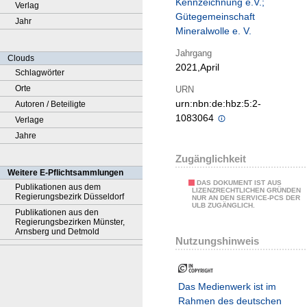
Kennzeichnung e.V.;
Verlag
Gütegemeinschaft
Jahr
Mineralwolle e. V.
Jahrgang
Clouds
2021,April
Schlagwörter
Orte
URN
urn:nbn:de:hbz:5:2-
Autoren / Beteiligte
1083064
Verlage
Jahre
Zugänglichkeit
Weitere E-Pflichtsammlungen
DAS DOKUMENT IST AUS
Publikationen aus dem
LIZENZRECHTLICHEN GRÜNDEN
Regierungsbezirk Düsseldorf
NUR AN DEN SERVICE-PCS DER
ULB ZUGÄNGLICH.
Publikationen aus den
Regierungsbezirken Münster,
Arnsberg und Detmold
Nutzungshinweis
Das Medienwerk ist im
Rahmen des deutschen