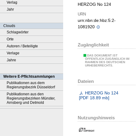
Verlag
HERZOG No 124
Jahr
URN
urn:nbn:de:hbz:5:2-
Clouds
1081920
Schlagwörter
Orte
Zugänglichkeit
Autoren / Beteiligte
Verlage
DAS DOKUMENT IST
ÖFFENTLICH ZUGÄNGLICH IM
Jahre
RAHMEN DES DEUTSCHEN
URHEBERRECHTS.
Weitere E-Pflichtsammlungen
Dateien
Publikationen aus dem
Regierungsbezirk Düsseldorf
HERZOG No 124
Publikationen aus den
[
PDF
18.89 mb
]
Regierungsbezirken Münster,
Arnsberg und Detmold
Nutzungshinweis