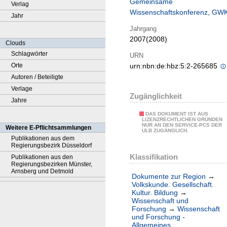
Gemeinsame
Verlag
Wissenschaftskonferenz, GW
Jahr
Jahrgang
2007(2008)
Clouds
Schlagwörter
URN
Orte
urn:nbn:de:hbz:5:2-265685
Autoren / Beteiligte
Verlage
Zugänglichkeit
Jahre
DAS DOKUMENT IST AUS
LIZENZRECHTLICHEN GRÜNDEN
NUR AN DEN SERVICE-PCS DER
Weitere E-Pflichtsammlungen
ULB ZUGÄNGLICH.
Publikationen aus dem
Regierungsbezirk Düsseldorf
Klassifikation
Publikationen aus den
Regierungsbezirken Münster,
Arnsberg und Detmold
Dokumente zur Region
→
Volkskunde. Gesellschaft.
Kultur. Bildung
→
Wissenschaft und
Forschung
→
Wissenschaft
und Forschung -
Allgemeines