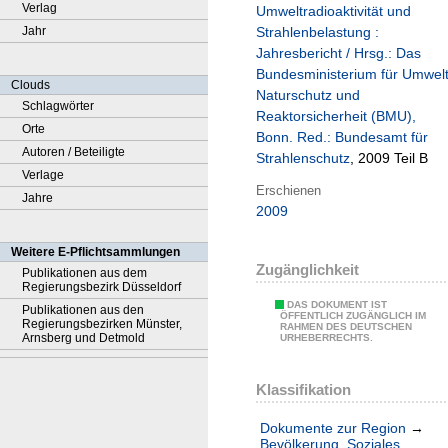
Verlag
Umweltradioaktivität und
Jahr
Strahlenbelastung :
Jahresbericht / Hrsg.: Das
Bundesministerium für Umwel
Clouds
Naturschutz und
Schlagwörter
Reaktorsicherheit (BMU),
Orte
Bonn. Red.: Bundesamt für
Autoren / Beteiligte
Strahlenschutz
, 2009 Teil B
Verlage
Erschienen
Jahre
2009
Weitere E-Pflichtsammlungen
Zugänglichkeit
Publikationen aus dem
Regierungsbezirk Düsseldorf
DAS DOKUMENT IST
Publikationen aus den
ÖFFENTLICH ZUGÄNGLICH IM
Regierungsbezirken Münster,
RAHMEN DES DEUTSCHEN
Arnsberg und Detmold
URHEBERRECHTS.
Klassifikation
Dokumente zur Region
→
Bevölkerung. Soziales.