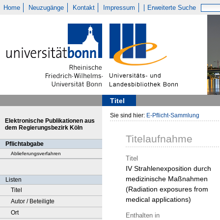
Home
Neuzugänge
Kontakt
Impressum
Erweiterte Suche
Titel
Sie sind hier:
E-Pflicht-Sammlung
Elektronische Publikationen aus
dem Regierungsbezirk Köln
Titelaufnahme
Pflichtabgabe
Ablieferungsverfahren
Titel
IV Strahlenexposition durch
medizinische Maßnahmen
Listen
(Radiation exposures from
Titel
medical applications)
Autor / Beteiligte
Ort
Enthalten in