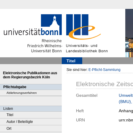
Titel
Sie sind hier:
E-Pflicht-Sammlung
Elektronische Publikationen aus
dem Regierungsbezirk Köln
Elektronische Zeitsc
Pflichtabgabe
Ablieferungsverfahren
Gesamttitel
Umweltr
(BMU), 
Listen
Heft
Anhang
Titel
URN
urn:nb
Autor / Beteiligte
Ort