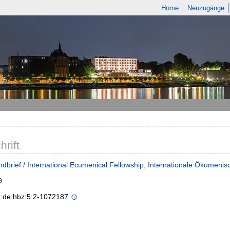
Home
Neuzugänge
hrift
dbrief / International Ecumenical Fellowship, Internationale Ökumen
9
n:de:hbz:5:2-1072187