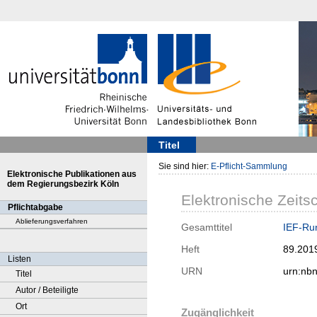
Titel
Sie sind hier:
E-Pflicht-Sammlung
Elektronische Publikationen aus
dem Regierungsbezirk Köln
Elektronische Zeitsc
Pflichtabgabe
Ablieferungsverfahren
Gesamttitel
IEF-Run
Heft
89.201
Listen
URN
urn:nb
Titel
Autor / Beteiligte
Ort
Zugänglichkeit