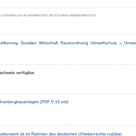
CH ZUGÄNGLICH IM RAHMEN DES DEUTSCHEN URHEBERRECHTS.
völkerung. Soziales. Wirtschaft. Raumordnung. Umweltschutz
→
Umwel
achweis verfügbar
s Uranbergbauanlagen
[
PDF
0.15 mb
]
dienwerk ist im Rahmen des deutschen Urheberrechts nutzbar.