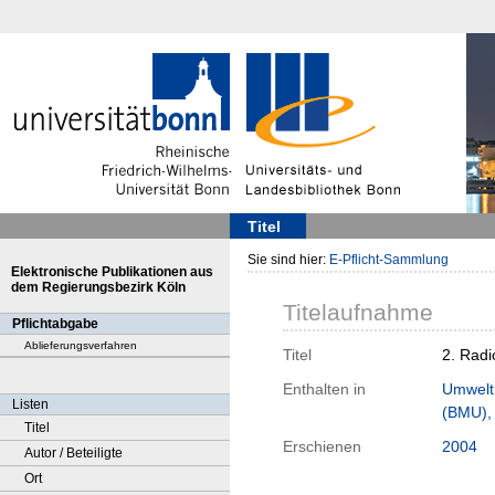
Titel
Sie sind hier:
E-Pflicht-Sammlung
Elektronische Publikationen aus
dem Regierungsbezirk Köln
Titelaufnahme
Pflichtabgabe
Ablieferungsverfahren
Titel
2. Radi
Enthalten in
Umweltr
Listen
(BMU), 
Titel
Erschienen
2004
Autor / Beteiligte
Ort