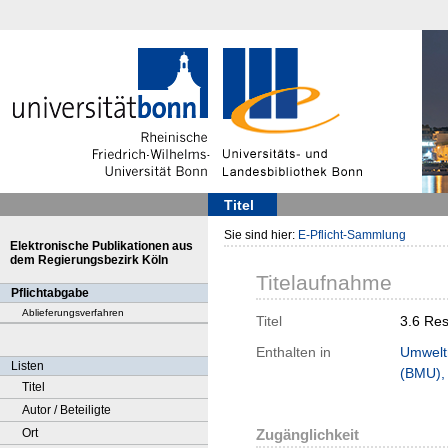
Titel
Sie sind hier:
E-Pflicht-Sammlung
Elektronische Publikationen aus
dem Regierungsbezirk Köln
Titelaufnahme
Pflichtabgabe
Ablieferungsverfahren
Titel
3.6 Res
Enthalten in
Umweltr
Listen
(BMU), 
Titel
Autor / Beteiligte
Ort
Zugänglichkeit