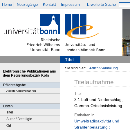
Home
Neuzugänge
Kontakt
Impressum
Erweiterte Suche
Titel
Sie sind hier:
E-Pflicht-Sammlung
Elektronische Publikationen aus
dem Regierungsbezirk Köln
Titelaufnahme
Pflichtabgabe
Ablieferungsverfahren
Titel
3.1 Luft und Niederschlag,
Gamma-Ortsdosisleistung
Listen
Titel
Enthalten in
Autor / Beteiligte
Umweltradioaktivität und
Ort
Strahlenbelastung :