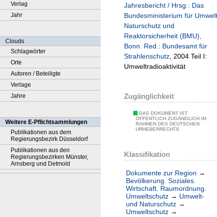
Verlag
Jahresbericht / Hrsg.: Das
Jahr
Bundesministerium für Umwel
Naturschutz und
Reaktorsicherheit (BMU),
Clouds
Bonn. Red.: Bundesamt für
Schlagwörter
Strahlenschutz
, 2004 Teil I:
Orte
Umweltradioaktivität
Autoren / Beteiligte
Verlage
Zugänglichkeit
Jahre
DAS DOKUMENT IST
ÖFFENTLICH ZUGÄNGLICH IM
Weitere E-Pflichtsammlungen
RAHMEN DES DEUTSCHEN
URHEBERRECHTS.
Publikationen aus dem
Regierungsbezirk Düsseldorf
Publikationen aus den
Klassifikation
Regierungsbezirken Münster,
Arnsberg und Detmold
Dokumente zur Region
→
Bevölkerung. Soziales.
Wirtschaft. Raumordnung.
Umweltschutz
→
Umwelt-
und Naturschutz
→
Umweltschutz
→