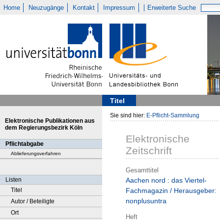
Home
Neuzugänge
Kontakt
Impressum
Erweiterte Suche
Titel
Sie sind hier:
E-Pflicht-Sammlung
Elektronische Publikationen aus
dem Regierungsbezirk Köln
Elektronische
Pflichtabgabe
Zeitschrift
Ablieferungsverfahren
Gesamttitel
Listen
Aachen nord : das Viertel-
Titel
Fachmagazin / Herausgeber:
nonplusuntra
Autor / Beteiligte
Ort
Heft