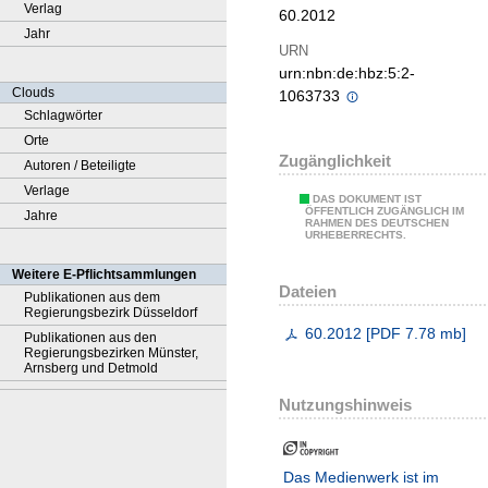
Verlag
60.2012
Jahr
URN
urn:nbn:de:hbz:5:2-
Clouds
1063733
Schlagwörter
Orte
Zugänglichkeit
Autoren / Beteiligte
Verlage
DAS DOKUMENT IST
ÖFFENTLICH ZUGÄNGLICH IM
Jahre
RAHMEN DES DEUTSCHEN
URHEBERRECHTS.
Weitere E-Pflichtsammlungen
Dateien
Publikationen aus dem
Regierungsbezirk Düsseldorf
60.2012
[
PDF
7.78 mb
]
Publikationen aus den
Regierungsbezirken Münster,
Arnsberg und Detmold
Nutzungshinweis
Das Medienwerk ist im