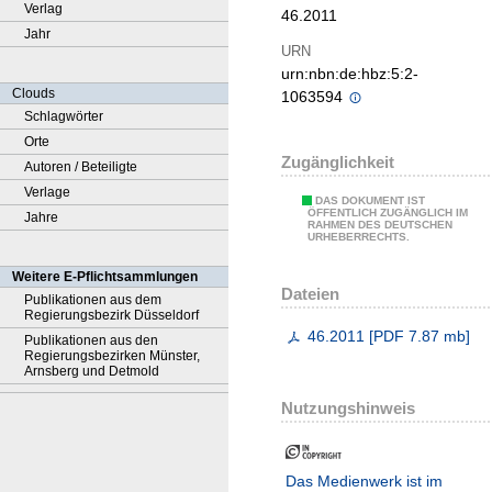
Verlag
46.2011
Jahr
URN
urn:nbn:de:hbz:5:2-
Clouds
1063594
Schlagwörter
Orte
Zugänglichkeit
Autoren / Beteiligte
Verlage
DAS DOKUMENT IST
ÖFFENTLICH ZUGÄNGLICH IM
Jahre
RAHMEN DES DEUTSCHEN
URHEBERRECHTS.
Weitere E-Pflichtsammlungen
Dateien
Publikationen aus dem
Regierungsbezirk Düsseldorf
46.2011
[
PDF
7.87 mb
]
Publikationen aus den
Regierungsbezirken Münster,
Arnsberg und Detmold
Nutzungshinweis
Das Medienwerk ist im