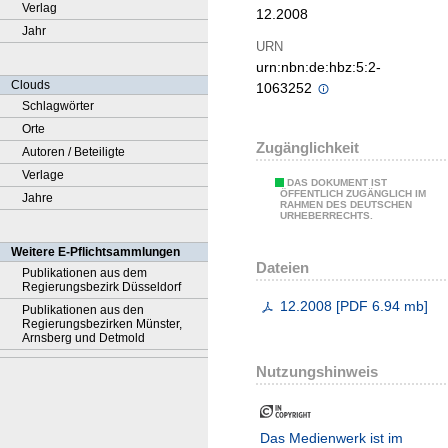
Verlag
12.2008
Jahr
URN
urn:nbn:de:hbz:5:2-
Clouds
1063252
Schlagwörter
Orte
Zugänglichkeit
Autoren / Beteiligte
Verlage
DAS DOKUMENT IST
ÖFFENTLICH ZUGÄNGLICH IM
Jahre
RAHMEN DES DEUTSCHEN
URHEBERRECHTS.
Weitere E-Pflichtsammlungen
Dateien
Publikationen aus dem
Regierungsbezirk Düsseldorf
12.2008
[
PDF
6.94 mb
]
Publikationen aus den
Regierungsbezirken Münster,
Arnsberg und Detmold
Nutzungshinweis
Das Medienwerk ist im