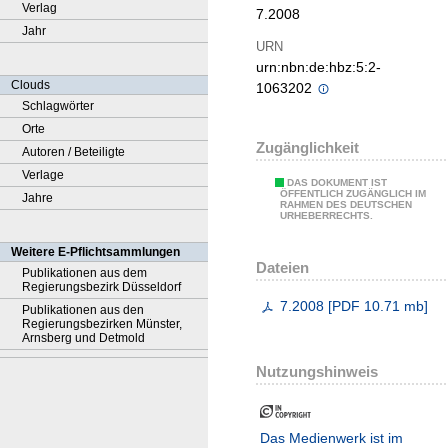
Verlag
7.2008
Jahr
URN
urn:nbn:de:hbz:5:2-
Clouds
1063202
Schlagwörter
Orte
Zugänglichkeit
Autoren / Beteiligte
Verlage
DAS DOKUMENT IST
ÖFFENTLICH ZUGÄNGLICH IM
Jahre
RAHMEN DES DEUTSCHEN
URHEBERRECHTS.
Weitere E-Pflichtsammlungen
Dateien
Publikationen aus dem
Regierungsbezirk Düsseldorf
7.2008
[
PDF
10.71 mb
]
Publikationen aus den
Regierungsbezirken Münster,
Arnsberg und Detmold
Nutzungshinweis
Das Medienwerk ist im