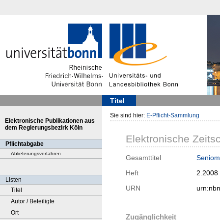
Titel
Sie sind hier:
E-Pflicht-Sammlung
Elektronische Publikationen aus
dem Regierungsbezirk Köln
Elektronische Zeitsc
Pflichtabgabe
Ablieferungsverfahren
Gesamttitel
Senioma
Heft
2.2008
Listen
URN
urn:nb
Titel
Autor / Beteiligte
Ort
Zugänglichkeit