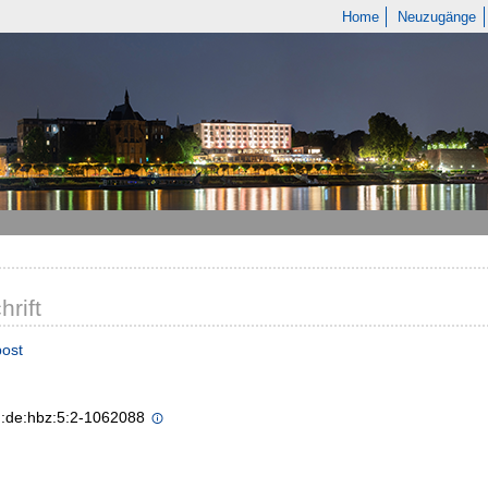
Home
Neuzugänge
hrift
ost
n:de:hbz:5:2-1062088