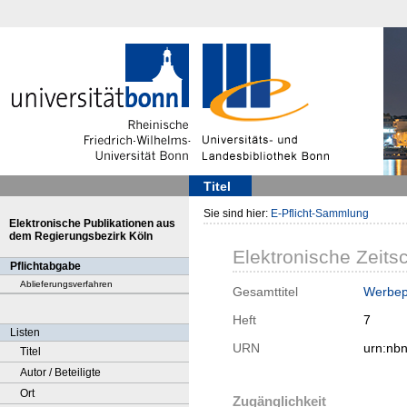
Titel
Sie sind hier:
E-Pflicht-Sammlung
Elektronische Publikationen aus
dem Regierungsbezirk Köln
Elektronische Zeitsc
Pflichtabgabe
Ablieferungsverfahren
Gesamttitel
Werbep
Heft
7
Listen
URN
urn:nb
Titel
Autor / Beteiligte
Ort
Zugänglichkeit