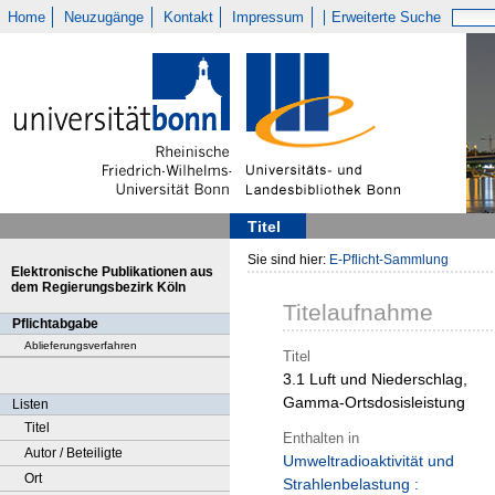
Home
Neuzugänge
Kontakt
Impressum
Erweiterte Suche
Titel
Sie sind hier:
E-Pflicht-Sammlung
Elektronische Publikationen aus
dem Regierungsbezirk Köln
Titelaufnahme
Pflichtabgabe
Ablieferungsverfahren
Titel
3.1 Luft und Niederschlag,
Gamma-Ortsdosisleistung
Listen
Titel
Enthalten in
Autor / Beteiligte
Umweltradioaktivität und
Ort
Strahlenbelastung :