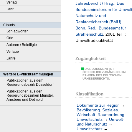
Verlag
Jahresbericht / Hrsg.: Das
Jahr
Bundesministerium für Umwel
Naturschutz und
Reaktorsicherheit (BMU),
Clouds
Bonn. Red.: Bundesamt für
Schlagwörter
Strahlenschutz
, 2001 Teil I:
Orte
Umweltradioaktivität
Autoren / Beteiligte
Verlage
Zugänglichkeit
Jahre
DAS DOKUMENT IST
ÖFFENTLICH ZUGÄNGLICH IM
Weitere E-Pflichtsammlungen
RAHMEN DES DEUTSCHEN
URHEBERRECHTS.
Publikationen aus dem
Regierungsbezirk Düsseldorf
Publikationen aus den
Klassifikation
Regierungsbezirken Münster,
Arnsberg und Detmold
Dokumente zur Region
→
Bevölkerung. Soziales.
Wirtschaft. Raumordnung.
Umweltschutz
→
Umwelt-
und Naturschutz
→
Umweltschutz
→