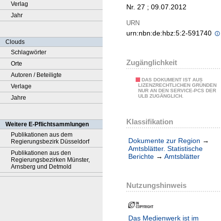
Verlag
Nr. 27 ; 09.07.2012
Jahr
URN
urn:nbn:de:hbz:5:2-591740
Clouds
Schlagwörter
Zugänglichkeit
Orte
Autoren / Beteiligte
DAS DOKUMENT IST AUS
LIZENZRECHTLICHEN GRÜNDEN
Verlage
NUR AN DEN SERVICE-PCS DER
ULB ZUGÄNGLICH.
Jahre
Klassifikation
Weitere E-Pflichtsammlungen
Publikationen aus dem
Dokumente zur Region
→
Regierungsbezirk Düsseldorf
Amtsblätter. Statistische
Publikationen aus den
Berichte
→
Amtsblätter
Regierungsbezirken Münster,
Arnsberg und Detmold
Nutzungshinweis
Das Medienwerk ist im