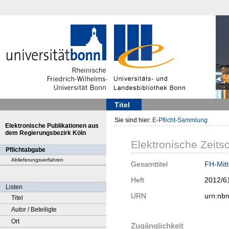
Titel
Sie sind hier:
E-Pflicht-Sammlung
Elektronische Publikationen aus
dem Regierungsbezirk Köln
Elektronische Zeitsc
Pflichtabgabe
Ablieferungsverfahren
Gesamttitel
FH-Mitt
Heft
2012/6
Listen
URN
urn:nb
Titel
Autor / Beteiligte
Ort
Zugänglichkeit