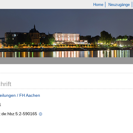
Home
Neuzugänge
hrift
eilungen / FH Aachen
1
n:de:hbz:5:2-590165