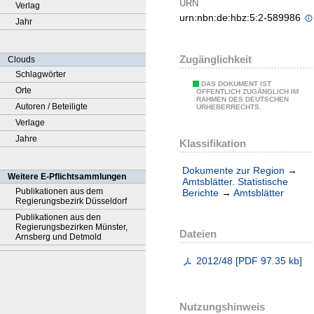
URN
Verlag
urn:nbn:de:hbz:5:2-589986
Jahr
Zugänglichkeit
Clouds
Schlagwörter
DAS DOKUMENT IST
Orte
ÖFFENTLICH ZUGÄNGLICH IM
RAHMEN DES DEUTSCHEN
Autoren / Beteiligte
URHEBERRECHTS.
Verlage
Jahre
Klassifikation
Dokumente zur Region
→
Weitere E-Pflichtsammlungen
Amtsblätter. Statistische
Publikationen aus dem
Berichte
→
Amtsblätter
Regierungsbezirk Düsseldorf
Publikationen aus den
Regierungsbezirken Münster,
Dateien
Arnsberg und Detmold
2012/48
[
PDF
97.35 kb
]
Nutzungshinweis