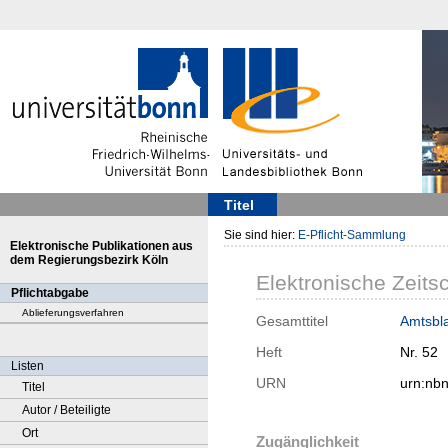
Titel
Sie sind hier:
E-Pflicht-Sammlung
Elektronische Publikationen aus
dem Regierungsbezirk Köln
Elektronische Zeitsc
Pflichtabgabe
Ablieferungsverfahren
Gesamttitel
Amtsbla
Heft
Nr. 52
Listen
URN
urn:nb
Titel
Autor / Beteiligte
Ort
Zugänglichkeit