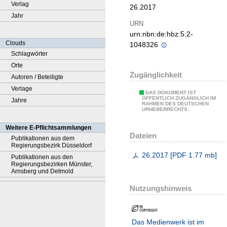
Verlag
26.2017
Jahr
URN
urn:nbn:de:hbz:5:2-
Clouds
1048326
Schlagwörter
Orte
Zugänglichkeit
Autoren / Beteiligte
Verlage
DAS DOKUMENT IST
ÖFFENTLICH ZUGÄNGLICH IM
Jahre
RAHMEN DES DEUTSCHEN
URHEBERRECHTS.
Weitere E-Pflichtsammlungen
Dateien
Publikationen aus dem
Regierungsbezirk Düsseldorf
26.2017
[
PDF
1.77 mb
]
Publikationen aus den
Regierungsbezirken Münster,
Arnsberg und Detmold
Nutzungshinweis
Das Medienwerk ist im